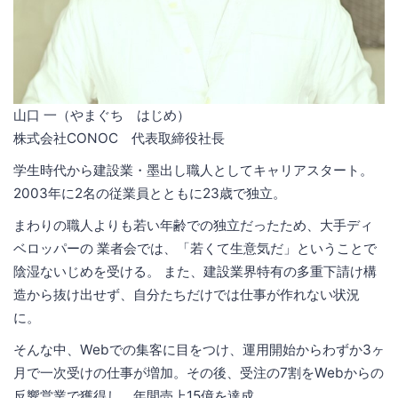
山口 一（やまぐち はじめ）
株式会社CONOC 代表取締役社長
学生時代から建設業・墨出し職人としてキャリアスタート。
2003年に2名の従業員とともに23歳で独立。
まわりの職人よりも若い年齢での独立だったため、大手ディ
ベロッパーの 業者会では、「若くて生意気だ」ということで
陰湿ないじめを受ける。 また、建設業界特有の多重下請け構
造から抜け出せず、自分たちだけでは仕事が作れない状況
に。
そんな中、Webでの集客に目をつけ、運用開始からわずか3ヶ
月で一次受けの仕事が増加。その後、受注の7割をWebからの
反響営業で獲得し、年間売上15億を達成。