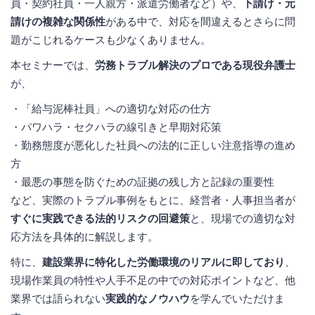
員・契約社員・一人親方・派遣労働者など）や、
下請け・元
請けの複雑な関係性
がある中で、対応を間違えるとさらに問
題がこじれるケースも少なくありません。
本セミナーでは、
労務トラブル解決のプロである現役弁護士
が、
・「給与泥棒社員」への適切な対応の仕方
・パワハラ・セクハラの線引きと早期対応策
・勤務態度が悪化した社員への法的に正しい注意指導の進め
方
・最悪の事態を防ぐための証拠の残し方と記録の重要性
など、実際のトラブル事例をもとに、経営者・人事担当者が
すぐに実践できる法的リスクの回避策
と、現場での適切な対
応方法を具体的に解説します。
特に、
建設業界に特化した労働環境のリアルに即しており
、
現場作業員の特性や人手不足の中での対応ポイントなど、他
業界では語られない
実践的なノウハウ
を学んでいただけま