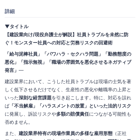
詳細
▼タイトル
【建設業向け/現役弁護士が解説】社員トラブルを未然に防
ぐ！モンスター社員への対応と労務リスクの回避術
「給与泥棒社員」「パワハラ・セクハラ問題」「勤務態度の
悪化」「指示無視」「職場の雰囲気を悪化させるネガティブ
発言」
—
建設業界において、こうした社員トラブルは現場の士気を著
しく低下させるだけでなく、生産性の悪化や離職率の上昇と
いった
深刻な経営課題
を引き起こします。特に、対応を誤れ
ば
「不当解雇」「ハラスメントの放置」といった法的リスク
に発展し、訴訟リスクや
多額の賠償責任
につながる可能性も
否めません。
また、
建設業界特有の現場作業員の多様な雇用形態
（正社