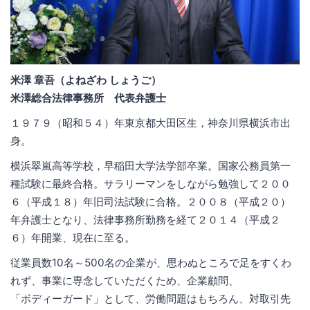
米澤 章吾（よねざわ しょうご）
米澤総合法律事務所 代表弁護士
１９７９（昭和５４）年東京都大田区生，神奈川県横浜市出
身。
横浜翠嵐高等学校，早稲田大学法学部卒業。国家公務員第一
種試験に最終合格。サラリーマンをしながら勉強して２００
６（平成１８）年旧司法試験に合格。２００８（平成２０）
年弁護士となり、法律事務所勤務を経て２０１４（平成２
６）年開業、現在に至る。
従業員数10名～500名の企業が、思わぬところで足をすくわ
れず、事業に専念していただくため、企業顧問、
「ボディーガード」として、労働問題はもちろん、対取引先